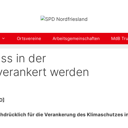
Ortsvereine
Arbeitsgemeinschaften
MdB Tru
ss in der
verankert werden
D]
chdrücklich für die Verankerung des Klimaschutzes i