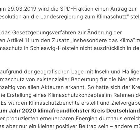
m 29.03.2019 wird die SPD-Fraktion einen Antrag zur
solution an die Landesregierung zum Klimaschutz“ stel
t, das Gesetzgebungsverfahren zur Änderung der
en Artikel 11 um den Zusatz „insbesondere das Klima“ z
imaschutz in Schleswig-Holstein nicht ausdrücklich in de
 aufgrund der geografischen Lage mit Inseln und Hallige
imaschutz von existenzieller Bedeutung für die hier leb
itig von allen Akteuren erkannt. So hatte sich der Kre
 die Erstellung eines Klimaschutzkonzeptes im Rahmen d
 Es wurden Klimaschutzberichte erstellt und Zielvorgab
 zum Jahr 2020 klimafreundlichster Kreis Deutschlan
hier produzierten erneuerbaren Energien durchaus errei
s aber nur ein kleiner positiver Beitrag sein – andere 