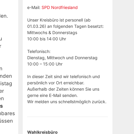
e-Mail:
SPD Nordfriesland
len.
Unser Kreisbüro ist personell (ab
01.03.26) an folgenden Tagen besetzt:
Mittwochs & Donnerstags
u
10:00 bis 14:00 Uhr
r
Telefonisch:
Dienstag, Mittwoch und Donnerstag
10:00 – 15:00 Uhr
n
enden
In dieser Zeit sind wir telefonisch und
persönlich vor Ort erreichbar.
istag
Außerhalb der Zeiten können Sie uns
er
gerne eine E-Mail senden.
en
Wir melden uns schnellstmöglich zurück.
ds
chbares
müssen
Wahlkreisbüro