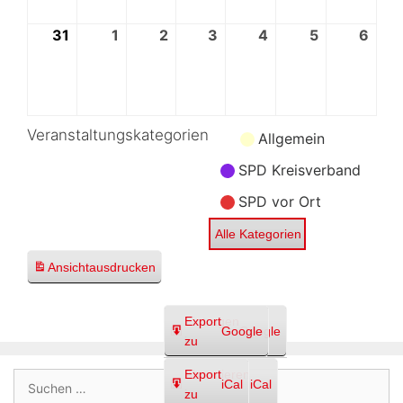
31
31.
1
1.
2
2.
3
3.
4
4.
5
5.
6
6.
August
September
September
September
September
September
Sep
2026
2026
2026
2026
2026
2026
202
Veranstaltungskategorien
Kategorie
Allgemein
ohne
SPD Kreisverband
Titel
SPD vor Ort
Alle Kategorien
Ansicht
ausdrucken
Eintragen
Export
Google
Google
in
zu
Abonnieren
Export
Suchen
iCal
iCal
in
zu
nach: