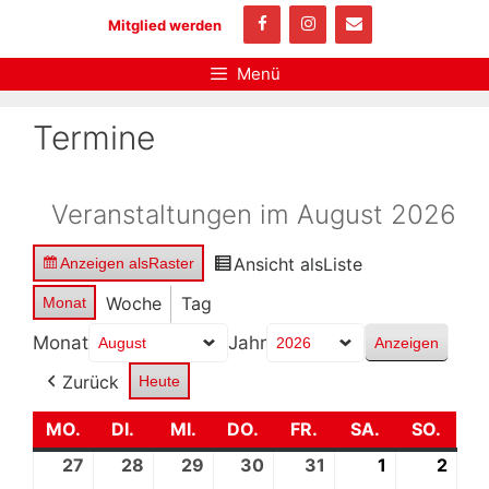
Zum
Mitglied werden
Inhalt
springen
Menü
Termine
Veranstaltungen im August 2026
Ansicht als
Liste
Anzeigen als
Raster
Woche
Tag
Monat
Monat
Jahr
Zurück
Heute
MO.
MONTAG
DI.
DIENSTAG
MI.
MITTWOCH
DO.
DONNERSTAG
FR.
FREITAG
SA.
SAMSTAG
SO.
SON
27
27.
28
28.
29
29.
30
30.
31
31.
1
1.
2
2.