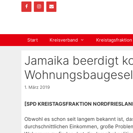
Zum
Inhalt
springen
Start
Kreisverband
Kreistagsfraktion
Jamaika beerdigt 
Wohnungsbaugesell
1. März 2019
[SPD KREISTAGSFRAKTION NORDFRIESLAN
Obwohl es schon seit langem bekannt ist, da
durchschnittlichen Einkommen, große Proble