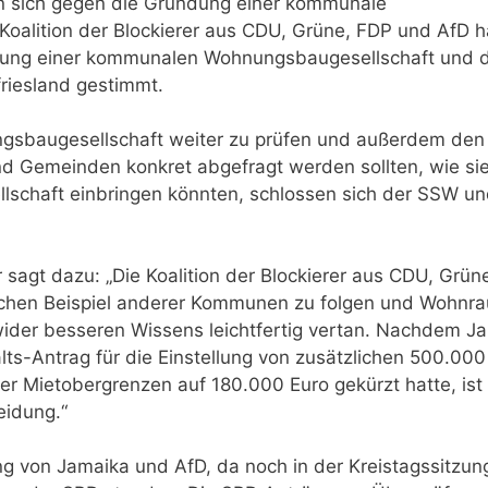
on sich gegen die Gründung einer kommunale
oalition der Blockierer aus CDU, Grüne, FDP und AfD h
ndung einer kommunalen Wohnungsbaugesellschaft und 
riesland gestimmt.
sbaugesellschaft weiter zu prüfen und außerdem den
d Gemeinden konkret abgefragt werden sollten, wie sie
schaft einbringen könnten, schlossen sich der SSW un
sagt dazu: „Die Koalition der Blockierer aus CDU, Grün
ichen Beispiel anderer Kommunen zu folgen und Wohnra
wider besseren Wissens leichtfertig vertan. Nachdem J
lts-Antrag für die Einstellung von zusätzlichen 500.000
r Mietobergrenzen auf 180.000 Euro gekürzt hatte, ist
eidung.“
ng von Jamaika und AfD, da noch in der Kreistagssitzu