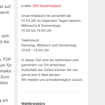
e-Mail:
SPD Nordfriesland
at auf
damit
Unser Kreisbüro ist personell (ab
01.03.26) an folgenden Tagen besetzt:
Mittwochs & Donnerstags
10:00 bis 14:00 Uhr
 sich
Telefonisch:
d die
Dienstag, Mittwoch und Donnerstag
10:00 – 15:00 Uhr
e, FDP
In dieser Zeit sind wir telefonisch und
um für
persönlich vor Ort erreichbar.
Außerhalb der Zeiten können Sie uns
amaika
gerne eine E-Mail senden.
 Euro
Wir melden uns schnellstmöglich zurück.
 dies
ng am
Wahlkreisbüro