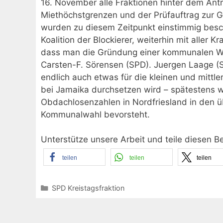
16. November alle Fraktionen hinter dem Ant
Miethöchstgrenzen und der Prüfauftrag zur
wurden zu diesem Zeitpunkt einstimmig besch
Koalition der Blockierer, weiterhin mit aller
dass man die Gründung einer kommunalen Woh
Carsten-F. Sörensen (SPD). Juergen Laage (S
endlich auch etwas für die kleinen und mittl
bei Jamaika durchsetzen wird – spätestens w
Obdachlosenzahlen in Nordfriesland in den ü
Kommunalwahl bevorsteht.
Unterstütze unsere Arbeit und teile diesen B
teilen
teilen
teilen
Kategorien
SPD Kreistagsfraktion