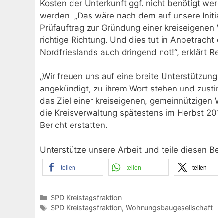
Kosten der Unterkunft ggf. nicht benötigt we
werden. „Das wäre nach dem auf unsere Initia
Prüfauftrag zur Gründung einer kreiseigenen 
richtige Richtung. Und dies tut in Anbetrach
Nordfrieslands auch dringend not!“, erklärt R
„Wir freuen uns auf eine breite Unterstützun
angekündigt, zu ihrem Wort stehen und zust
das Ziel einer kreiseigenen, gemeinnützigen
die Kreisverwaltung spätestens im Herbst 20
Bericht erstatten.
Unterstütze unsere Arbeit und teile diesen B
teilen
teilen
teilen
Kategorien
SPD Kreistagsfraktion
Schlagwörter
SPD Kreistagsfraktion
,
Wohnungsbaugesellschaft