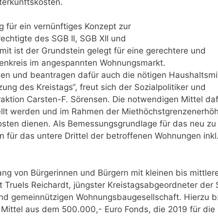
terkunftskosten.
g für ein vernünftiges Konzept zur
echtigte des SGB II, SGB XII und
t ist der Grundstein gelegt für eine gerechtere und
onenkreis im angespannten Wohnungsmarkt.
sen und beantragen dafür auch die nötigen Haushaltsmit
ng des Kreistags“, freut sich der Sozialpolitiker und
aktion Carsten-F. Sörensen. Die notwendigen Mittel da
stellt werden und im Rahmen der Miethöchstgrenzenerhö
sten dienen. Als Bemessungsgrundlage für das neu zu
 für das untere Drittel der betroffenen Wohnungen inkl
g von Bürgerinnen und Bürgern mit kleinen bis mittler
ruels Reichardt, jüngster Kreistagsabgeordneter der 
 und gemeinnützigen Wohnungsbaugesellschaft. Hierzu b
n Mittel aus dem 500.000,- Euro Fonds, die 2019 für die