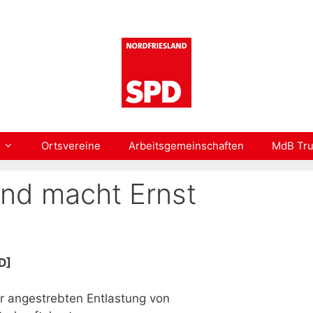
Ortsvereine
Arbeitsgemeinschaften
MdB Tru
and macht Ernst
D]
er angestrebten Entlastung von