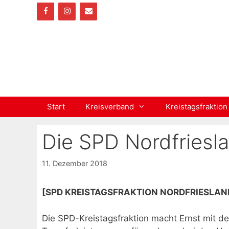
Zum
Inhalt
springen
Start
Kreisverband
Kreistagsfraktion
Die SPD Nordfriesl
11. Dezember 2018
[SPD KREISTAGSFRAKTION NORDFRIESLAN
Die SPD-Kreistagsfraktion macht Ernst mit d