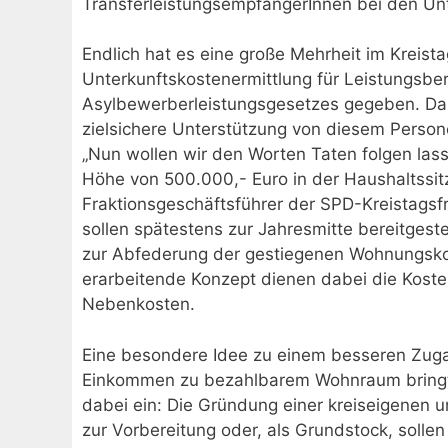
TransferleistungsempfängerInnen bei den Un
Endlich hat es eine große Mehrheit im Kreista
Unterkunftskostenermittlung für Leistungsber
Asylbewerberleistungsgesetzes gegeben. Dami
zielsichere Unterstützung von diesem Pers
„Nun wollen wir den Worten Taten folgen las
Höhe von 500.000,- Euro in der Haushaltssitzu
Fraktionsgeschäftsführer der SPD-Kreistagsfr
sollen spätestens zur Jahresmitte bereitge
zur Abfederung der gestiegenen Wohnungsko
erarbeitende Konzept dienen dabei die Kosten
Nebenkosten.
Eine besondere Idee zu einem besseren Zugan
Einkommen zu bezahlbarem Wohnraum bringt T
dabei ein: Die Gründung einer kreiseigenen
zur Vorbereitung oder, als Grundstock, solle